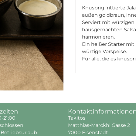
Knusprig frittierte Ja
außen goldbraun, inn
Serviert mit würzigen 
hausgemachten Salsa
harmonieren.
Ein heißer Starter mit
würzige Vorspeise.
Für alle, die es knusp
zeiten
Kontaktinformatione
0-21:00
Takitos
schlossen
Matthias-Marckhl Gasse 2
r Betriebsurlaub
7000 Eisenstadt