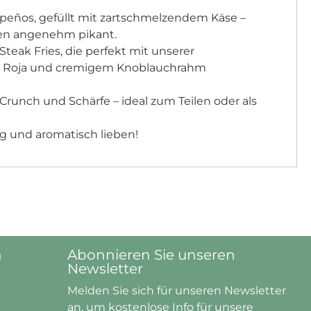
lapeños, gefüllt mit zartschmelzendem Käse –
en angenehm pikant.
Steak Fries, die perfekt mit unserer
 Roja und cremigem Knoblauchrahm
 Crunch und Schärfe – ideal zum Teilen oder als
rig und aromatisch lieben!
n
Abonnieren Sie unseren
Newsletter
Melden Sie sich für unseren Newsletter
an, um kostenlose
Info
für unsere