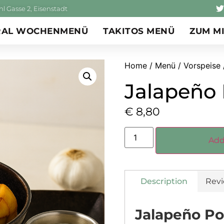
l Gasse 2, Eisenstadt
RAL WOCHENMENÜ
TAKITOS MENÜ
ZUM M
Home
/
Menü
/
Vorspeise
Jalapeño
€
8,80
Add
Description
Revi
Jalapeño Po