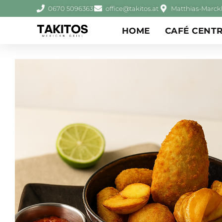
0670 5096363
office@takitos.at
Matthias-Marckh
HOME
CAFÉ CENT