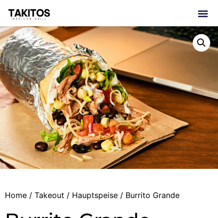
Home
/
Takeout
/
Hauptspeise
/ Burrito Grande